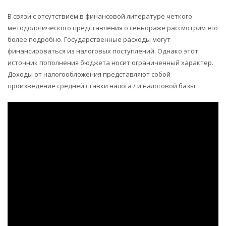
SIGMATOTO
MAIN
GACOR
SIGMATOTO
SLOT
TERATAI
В связи с отсутствием в финансовой литературе четкого
Login
177
PUTIH
методологического представления о сеньораже рассмотрим его
Sigmatoto
SLOT
SLOT
более подробно. Государственные расходы могут
sigmatoto
HOKI
TERATAI
финансироваться из налоговых поступлений. Однако этот
177
PUTIH
источник пополнения бюджета носит ограниченный характер.
SLOT
SLOT
Доходы от налогообложения представляют собой
177
TERATAI
произведение средней ставки налога / и налоговой базы.
SITUS
PUTIH
177
SLOT
SLOT
TERATAI
TOPUP
PUTIH
DIAMOND
SLOT
#177
Teratai
177
putih
SLOT
slot
DIAMOND177
Terataiputih
SLOT
slot
JUDI
Terataiputih
SLOT
slot
177