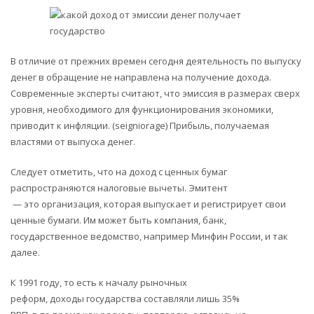
gacor
slot
gacor
slot
В отличие от прежних времен сегодня деятельность по выпуску
gacor
денег в обращение не направлена на получение дохода.
slot
Современные эксперты считают, что эмиссия в размерах сверх
gacor
уровня, необходимого для функционирования экономики,
slot
приводит к инфляции. (seigniorage) Прибыль, получаемая
gacor
властями от выпуска денег.
slot
gacor
Следует отметить, что на доход с ценных бумаг
slot
распространяются налоговые вычеты. Эмитент
gacor
— это организация, которая выпускает и регистрирует свои
slot
ценные бумаги. Им может быть компания, банк,
gacor
государственное ведомство, например Минфин России, и так
slot
далее.
gacor
slot
К 1991 году, то есть к началу рыночных
gacor
реформ, доходы государства составляли лишь 35%