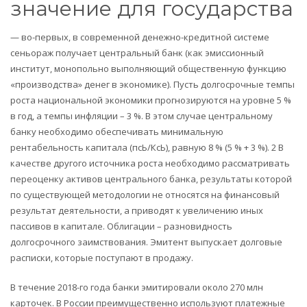
значение для государства
— во-первых, в современной денежно-кредитной системе
сеньораж получает центральный банк (как эмиссионный
институт, монопольно выполняющий общественную функцию
«производства» денег в экономике). Пусть долгосрочные темпы
роста национальной экономики прогнозируются на уровне 5 %
в год, а темпы инфляции – 3 %. В этом случае центральному
банку необходимо обеспечивать минимальную
рентабельность капитала (псЬ/КсЬ), равную 8 % (5 % + 3 %). 2 В
качестве другого источника роста необходимо рассматривать
переоценку активов центрального банка, результаты которой
по существующей методологии не относятся на финансовый
результат деятельности, а приводят к увеличению иных
пассивов в капитале. Облигации – разновидность
долгосрочного заимствования. Эмитент выпускает долговые
расписки, которые поступают в продажу.
В течение 2018-го года банки эмитировали около 270 млн
карточек. В России преимущественно используют платежные