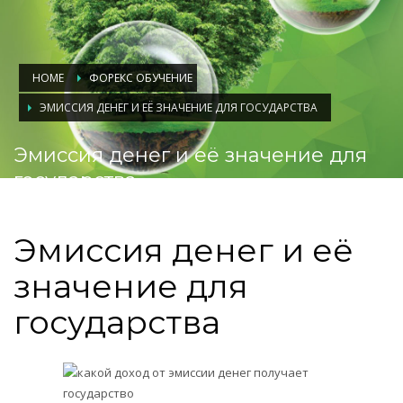
Ini
DIAMONSLOT
Gacor
TERATAIPUTIH
PUMAGAMING
berita
BERLIAN177
INFO
TERATAI
PUMAGAMING
Viral
DIAMON
Slot
SLOT
Slot
SIGMATOTO
SLOT
Gacor
TERATAI
PUMAGAMING
HOME
ФОРЕКС ОБУЧЕНИЕ
SIGMATOTO
DIAMON
LOGIN
PUMAGAMING
ЭМИССИЯ ДЕНЕГ И ЕЁ ЗНАЧЕНИЕ ДЛЯ ГОСУДАРСТВА
POLISI
SLOT
TERATAI4D
PUMAGAMING
SLOT
177
TERATAI188
PUMAGAMING
SIGMATOTO
Эмиссия денег и её значение для
JUDI
TERATAI4D
PUMAGAMING
SIGMATOTO
SLOT
SLOT
PUMAGAMING
государства
SIGMATOTO
177
TERATAISLOT
PUMAGAMING
SIGMATOTO
SLOT
SELEBGRAM
PUMAGAMING
SIGMATOTO
#177
VIRAL
PUMAGAMING
Эмиссия денег и её
SIGMATOTO
TOP
HOT
PUMAGAMING
SIGMATOTO
UP
JUDI
PUMAGAMING
значение для
SIGMATOTO
DIAMOND
SLOT
mabar88
SIGMATOTO
MURAH
государства
GACOR
mabar88
SIGMATOTO
BANDAR
SLOT
mabar88
SIGMATOTO
SLOT
ONLIE
mabar88
SIGMATOTO
177
TERATAI
mabar88
SIGMATOTO
JAGO
SLOT