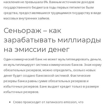
Teratai
населения не превышала 6%. Важным источником доходов
putih
государственного бюджета в годы первых пятилеток были
slot
средства, предоставлявшиеся трудящимися государству в виде
Teratai
массовых внутренних займов.
putih
slot
Сеньораж – как
Teratai
putih
зарабатывать миллиарды
slot
на эмиссии денег
Teratai
putih
slot
Один коммерческий банк не может мультиплицировать деньги,
Teratai
их мультиплицирует система коммерческих банков. Зная норму
putih
обязательных резервов, можно определить, сколько новых
slot
денег будет создано банковской системой. Фактические
Teratai
резервы банка равны сумме обязательных резервов и
putih
избыточных резервов. Банк выдает кредит только в размере
slot
избыточных резервов.
Teratai
putih
Слово происходит от латинского emission, что
slot