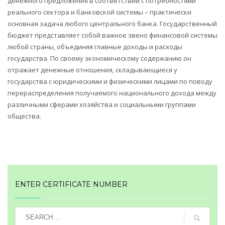
денежного предложения в соответствии с потребностями
реального сектора и банковской системы – практически
основная задача любого центрального банка. Государственный
бюджет представляет собой важное звено финансовой системы
любой страны, объединяя главные доходы и расходы
государства. По своему экономическому содержанию он
отражает денежные отношения, складывающиеся у
государства с юридическими и физическими лицами по поводу
перераспределения получаемого национального дохода между
различными сферами хозяйства и социальными группами
общества.
ENTER CERTIFICATE NUMBER