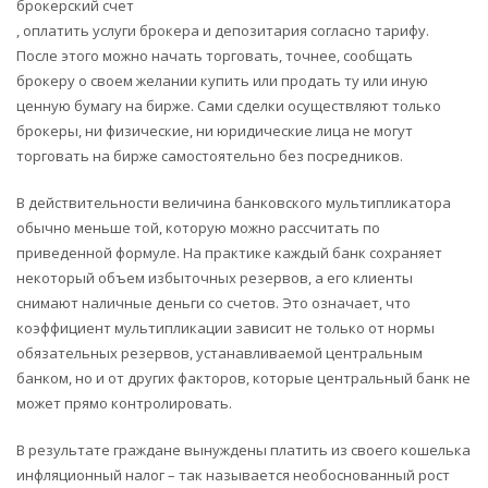
брокерский счет
slot
, оплатить услуги брокера и депозитария согласно тарифу.
UNTUNG188
После этого можно начать торговать, точнее, сообщать
Teratai
брокеру о своем желании купить или продать ту или иную
putih
ценную бумагу на бирже. Сами сделки осуществляют только
slot
брокеры, ни физические, ни юридические лица не могут
Teratai
putih
торговать на бирже самостоятельно без посредников.
slot
В действительности величина банковского мультипликатора
Teratai
putih
обычно меньше той, которую можно рассчитать по
slot
приведенной формуле. На практике каждый банк сохраняет
Teratai
некоторый объем избыточных резервов, а его клиенты
putih
снимают наличные деньги со счетов. Это означает, что
slot
коэффициент мультипликации зависит не только от нормы
Teratai
обязательных резервов, устанавливаемой центральным
putih
банком, но и от других факторов, которые центральный банк не
slot
может прямо контролировать.
Teratai
putih
В результате граждане вынуждены платить из своего кошелька
slot
инфляционный налог – так называется необоснованный рост