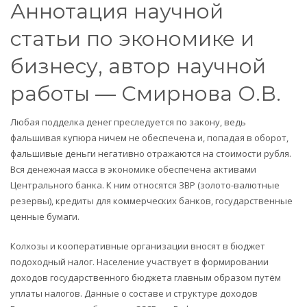
Аннотация научной
DIAMOND177
putih
DIAMOND177
slot
статьи по экономике и
DIAMOND177
link
LOGIN
slot
бизнесу, автор научной
DIAMOND177
gacor
DIAMOND177
terataiputih
работы — Смирнова О.В.
DIAMOND177
slot
DIAMOND177
gacor
Любая подделка денег преследуется по закону, ведь
DIAMOND177
slot
фальшивая купюра ничем не обеспечена и, попадая в оборот,
DIAMOND177
gacor
фальшивые деньги негативно отражаются на стоимости рубля.
DIAMOND177
TERATAIPUTIH
Вся денежная масса в экономике обеспечена активами
link
SLOT
Центрального банка. К ним относятся ЗВР (золото-валютные
DIAMOND177
DIAMOND177
резервы), кредиты для коммерческих банков, государственные
link
slot
ценные бумаги.
slot
gacor
DIAMOND177
Slot
Колхозы и кооперативные организации вносят в бюджет
LOGIN
Gacor
подоходный налог. Население участвует в формировании
DIAMOND177
MAHJONG
доходов государственного бюджета главным образом путём
DIAMOND177
WINS
уплаты налогов. Данные о составе и структуре доходов
SLOT
3