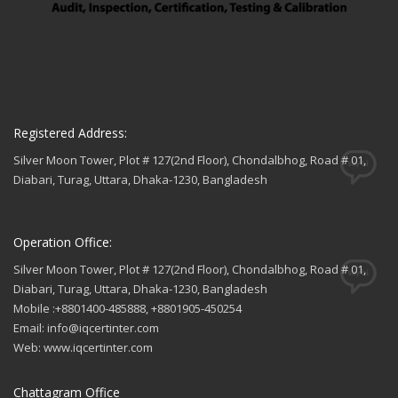
Registered Address:
Silver Moon Tower, Plot # 127(2nd Floor), Chondalbhog, Road # 01,
Diabari, Turag, Uttara, Dhaka-1230, Bangladesh
Operation Office:
Silver Moon Tower, Plot # 127(2nd Floor), Chondalbhog, Road # 01,
Diabari, Turag, Uttara, Dhaka-1230, Bangladesh
Mobile :+8801400-485888, +8801905-450254
Email: info@iqcertinter.com
Web: www.iqcertinter.com
Chattagram Office