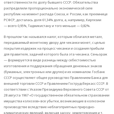
ответственности по долгу бывшего СССР. Обязательства
распределили пропорционально экономической силе
республик на момент распада Союза, и России, как преемнице
РСФСР, досталась доля 61,34% долга, а, например, Киргизии
— всего 0,95%, Таджикистану и того меньше — 0,82%.
В прошлом так назывался налог, которым облагался металл,
передаваемый монетному двору для чеканки монет, с целью
покрытия издержек на процесс чеканки и создания прибыли
для правителя, задачей которого была эта чеканка. Сеньораж
— формируется в виде разницы между себестоимостью
изготовления и поддержания обращения денежных знаков
(бумажных, электронных или других) и их номиналом. Госбанк
СССР осуществляет общее руководство Правлением Банка для
внешней торговли СССР и Правлением Гострудсберкасс СССР. В
соответствии с Указом Президиума Верховного Совета СССР от
28 августа 1967 «О государственном обязательном страховании
имущества колхозов» все убытки, возникающие в колхозном
производстве вследствие неблагоприятных природно-
климатических явлений, включая засуху, землетрясения и т.