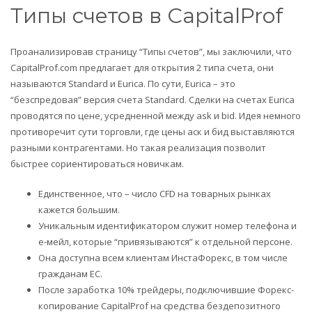
bokep
Типы счетов в CapitalProf
SLOT
188
Проанализировав страницу “Типы счетов”, мы заключили, что
Terataiputih
CapitalProf.com предлагает для открытия 2 типа счета, они
slot
называются Standard и Eurica. По сути, Eurica – это
Teratai
“безспредовая” версия счета Standard. Сделки на счетах Eurica
putih
проводятся по цене, усредненной между ask и bid. Идея немного
slot
Teratai
противоречит сути торговли, где цены аск и бид выставляются
putih
разными контрагентами. Но такая реализация позволит
slot
быстрее сориентироваться новичкам.
Teratai
putih
Единственное, что – число CFD на товарных рынках
slot
кажется большим.
Teratai
Уникальным идентификатором служит номер телефона и
putih
е-мейл, которые “привязываются” к отдельной персоне.
slot
Она доступна всем клиентам ИнстаФорекс, в том числе
Teratai
гражданам ЕС.
putih
После заработка 10% трейдеры, подключившие Форекс-
slot
копирование CapitalProf на средства бездепозитного