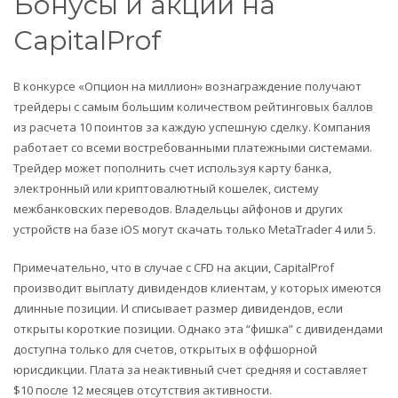
Бонусы и акции на
Teratai
CapitalProf
putih
slot
Teratai
В конкурсе «Опцион на миллион» вознаграждение получают
putih
трейдеры с самым большим количеством рейтинговых баллов
slot
из расчета 10 поинтов за каждую успешную сделку. Компания
Teratai
работает со всеми востребованными платежными системами.
putih
Трейдер может пополнить счет используя карту банка,
slot
электронный или криптовалютный кошелек, систему
Teratai
межбанковских переводов. Владельцы айфонов и других
putih
устройств на базе iOS могут скачать только MetaTrader 4 или 5.
slot
Teratai
Примечательно, что в случае с CFD на акции, CapitalProf
putih
производит выплату дивидендов клиентам, у которых имеются
slot
длинные позиции. И списывает размер дивидендов, если
Teratai
открыты короткие позиции. Однако эта “фишка” с дивидендами
putih
slot
доступна только для счетов, открытых в оффшорной
Teratai
юрисдикции. Плата за неактивный счет средняя и составляет
putih
$10 после 12 месяцев отсутствия активности.