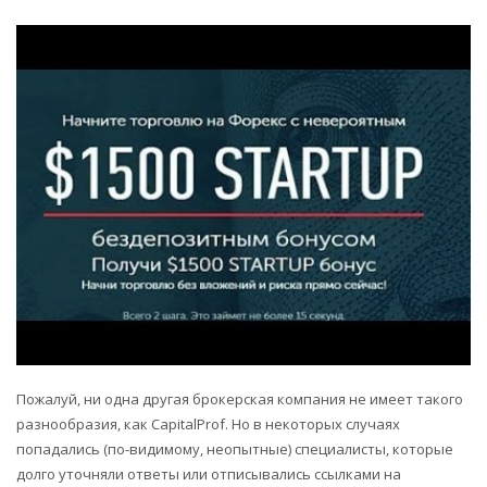
slot
UNTUNG188
Teratai
putih
slot
Teratai
putih
slot
Teratai
putih
slot
Teratai
putih
slot
Teratai
putih
slot
Пожалуй, ни одна другая брокерская компания не имеет такого
Teratai
разнообразия, как CapitalProf. Но в некоторых случаях
putih
попадались (по-видимому, неопытные) специалисты, которые
slot
долго уточняли ответы или отписывались ссылками на