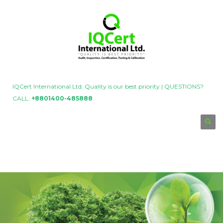
IQCert International Ltd. Quality is our best priority | QUESTIONS?
CALL:
‪+8801400-485888
Tutorial
DIAMOND177
Link
TERATAIPUTIH
PUMAGAMING
Togel
DIAMOND177
Slot
TERATAIPUTIH
PUMAGAMING
Online
DIAMOND177
Gacor
TERATAIPUTIH
PUMAGAMING
Berita
DIAMOND177
Kumpulan
TERATAIPUTIH
PUMAGAMING
Hari
SLOTBET177
Slot
TERATAIPUTIH
PUMAGAMING