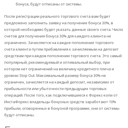
Teratai
бонуса, будут отписаны от системы.
putih
slot
После регистрации реального торгового счета вам будет
Teratai
предложено заполнить заявку на получение бонуса 30%, в
putih
которой необходимо будет указать данные своего счета. Число
slot
счетов для получения бонуса 30% для каждого клиента не
Teratai
ограничено. Зачисляется на каждое пополнение торгового
putih
счета клиента путем прибавления к зачисляемым на депозит
slot
средствам при каждом пополнении торгового счета. Это самый
Teratai
популярный, рекомендуемый и оптимальный выбор, при
putih
котором нет ограничений на величину кредитного плеча и
slot
уровню Stop Out. Максимальный размер бонуса 30% не
Teratai
ограничен, зачисляется на каждый депозит, независимо от
putih
прибыльности или убыточности предыдущих торговых
slot
операций. После того, как подключившиеся к Форекс-копи от
Teratai
ИнстаФорекс владельцы бонусных средств заработают 10%
putih
slot
прибыли, оговоренных в бонусной программе, они от системы
Teratai
будут отписаны.
putih
slot