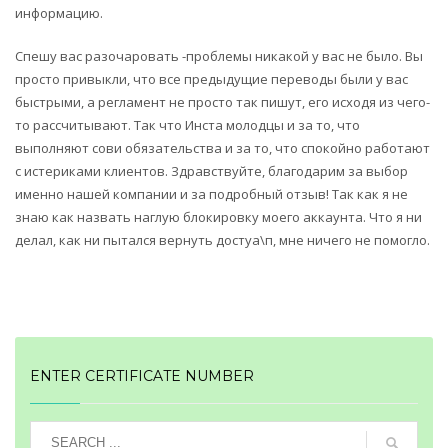
информацию.
Спешу вас разочаровать -проблемы никакой у вас не было. Вы
просто привыкли, что все предыдущие переводы были у вас
быстрыми, а регламент не просто так пишут, его исходя из чего-
то рассчитывают. Так что Инста молодцы и за то, что
выполняют сови обязательства и за то, что спокойно работают
с истериками клиентов. Здравствуйте, благодарим за выбор
именно нашей компании и за подробный отзыв! Так как я не
знаю как назвать наглую блокировку моего аккаунта. Что я ни
делал, как ни пытался вернуть достуа\п, мне ничего не помогло.
ENTER CERTIFICATE NUMBER