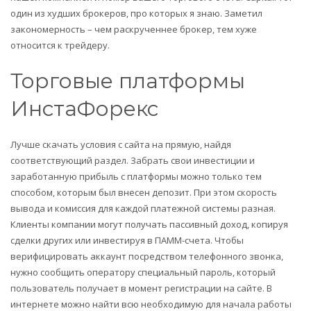
один из худших брокеров, про которых я знаю. Заметил
закономерность – чем раскрученнее брокер, тем хуже
относится к трейдеру.
Торговые платформы
ИнстаФорекс
Лучше скачать условия с сайта на прямую, найдя
соответствующий раздел. Забрать свои инвестиции и
заработанную прибыль с платформы можно только тем
способом, которым был внесен депозит. При этом скорость
вывода и комиссия для каждой платежной системы разная.
Клиенты компании могут получать пассивный доход, копируя
сделки других или инвестируя в ПАММ-счета. Чтобы
верифицировать аккаунт посредством телефонного звонка,
нужно сообщить оператору специальный пароль, который
пользователь получает в момент регистрации на сайте. В
интернете можно найти всю необходимую для начала работы