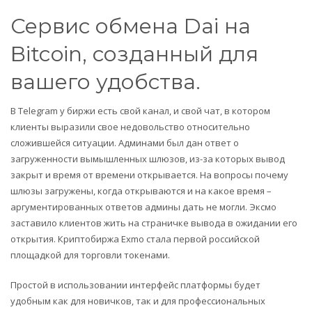
TERATAI
Сервис обмена Dai на
SLOT
LOGIN
Bitcoin, созданный для
Terataiputih
вашего удобства.
slot
Terataiputih
slot
В Telegram у биржи есть свой канал, и свой чат, в котором
Terataiputih
клиенты выразили свое недовольство относительно
slot
сложившейся ситуации. Админами был дан ответ о
Terataiputih
загруженности вымышленных шлюзов, из-за которых вывод
slot
закрыт и время от времени открывается. На вопросы почему
TERATAI4D
шлюзы загружены, когда открываются и на какое время –
SLOT
аргументированных ответов админы дать не могли. Эксмо
Terataislot
заставило клиентов жить на страничке вывода в ожидании его
otomotif
открытия. Криптобиржа Exmo стала первой российской
bokep
площадкой для торговли токенами.
viral
selebgram
Простой в использовании интерфейс платформы будет
tiktok
удобным как для новичков, так и для профессиональных
video