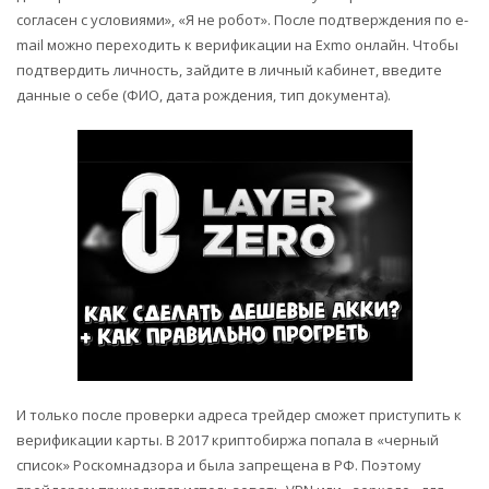
SIGMATOTO
MAIN
GACOR
согласен с условиями», «Я не робот». После подтверждения по e-
SIGMATOTO
SLOT
TERATAI
mail можно переходить к верификации на Exmo онлайн. Чтобы
Login
177
PUTIH
подтвердить личность, зайдите в личный кабинет, введите
Sigmatoto
SLOT
SLOT
данные о себе (ФИО, дата рождения, тип документа).
sigmatoto
HOKI
TERATAI
177
PUTIH
SLOT
SLOT
177
TERATAI
SITUS
PUTIH
177
SLOT
SLOT
TERATAI
TOPUP
PUTIH
DIAMOND
SLOT
#177
Teratai
177
putih
SLOT
slot
DIAMOND177
Terataiputih
И только после проверки адреса трейдер сможет приступить к
SLOT
slot
JUDI
верификации карты. В 2017 криптобиржа попала в «черный
Terataiputih
SLOT
список» Роскомнадзора и была запрещена в РФ. Поэтому
slot
177