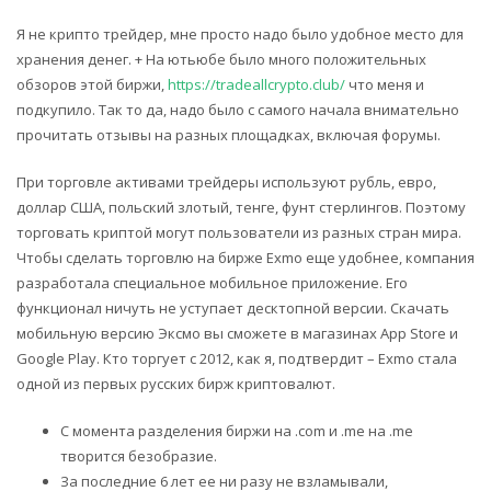
Teratai
Я не крипто трейдер, мне просто надо было удобное место для
putih
хранения денег. + На ютьюбе было много положительных
slot
обзоров этой биржи,
https://tradeallcrypto.club/
что меня и
Teratai
подкупило. Так то да, надо было с самого начала внимательно
putih
прочитать отзывы на разных площадках, включая форумы.
slot
Teratai
При торговле активами трейдеры используют рубль, евро,
putih
доллар США, польский злотый, тенге, фунт стерлингов. Поэтому
slot
торговать криптой могут пользователи из разных стран мира.
Teratai
Чтобы сделать торговлю на бирже Exmo еще удобнее, компания
putih
разработала специальное мобильное приложение. Его
slot
функционал ничуть не уступает десктопной версии. Скачать
Teratai
мобильную версию Эксмо вы сможете в магазинах App Store и
putih
slot
Google Play. Кто торгует с 2012, как я, подтвердит – Exmo стала
Teratai
одной из первых русских бирж криптовалют.
putih
slot
С момента разделения биржи на .com и .me на .me
Teratai
творится безобразие.
putih
За последние 6 лет ее ни разу не взламывали,